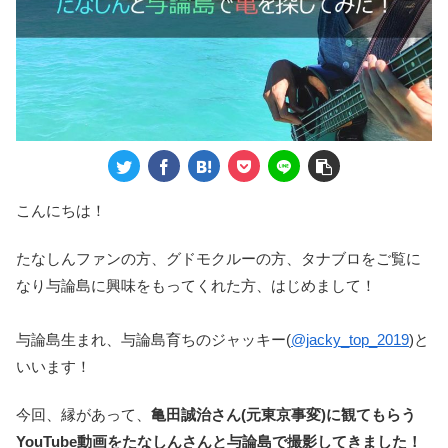
こんにちは！
たなしんファンの方、グドモクルーの方、タナブロをご覧に
なり与論島に興味をもってくれた方、はじめまして！
与論島生まれ、与論島育ちのジャッキー(
@jacky_top_2019
)と
いいます！
今回、縁があって、
亀田誠治さん(元東京事変)に観てもらう
YouTube動画をたなしんさんと与論島で撮影してきました！