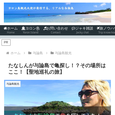
ホーム
ヨロン島
お問い合わせ
ジャキ雑談
旅ノウハ
Home
Yoron Island
Contact
Jacky chat
Trip know-ho
PR
ホーム
与論島
与論島観光
たなしんが与論島で亀探し！？その場所は
ここ！【聖地巡礼の旅】
与論島観光