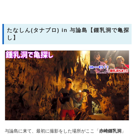
たなしん(タナブロ) in 与論島【鍾乳洞で亀探
し】
与論島に来て、最初に撮影をした場所がここ「
赤崎鍾乳洞
」