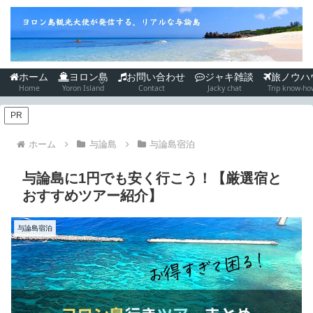
ホーム
ヨロン島
お問い合わせ
ジャキ雑談
旅ノウハ
Home
Yoron Island
Contact
Jacky chat
Trip know-ho
PR
ホーム
与論島
与論島宿泊
与論島に1円でも安く行こう！【厳選宿と
おすすめツアー紹介】
与論島宿泊