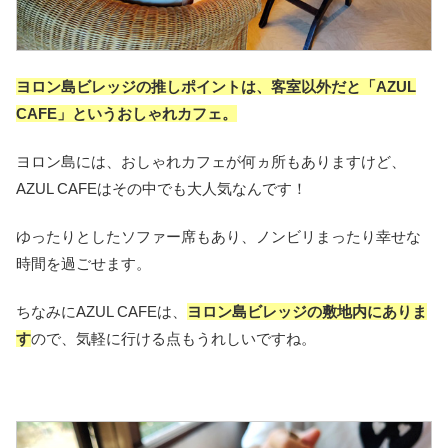
ヨロン島ビレッジの推しポイント
は、客室以外だと
「
AZUL
CAFE
」
というおしゃれカフェ。
ヨロン島には、おしゃれカフェが何ヵ所もありますけど、
AZUL CAFEはその中でも大人気なんです！
ゆったりとしたソファー席もあり、ノンビリまったり幸せな
時間を過ごせます。
ちなみにAZUL CAFEは、
ヨロン島ビレッジの敷地内にありま
す
ので、気軽に行ける点もうれしいですね。