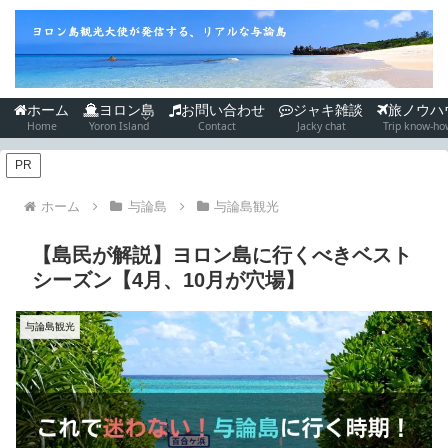
ホーム
ヨロン島
お問い合わせ
ジャキ雑談
旅ノウハ
Home
Yoron Island
Contact
Jacky chat
Trip know-ho
PR
ホーム
与論島
与論島観光
【島民が解説】ヨロン島に行くべきベスト
シーズン【4月、10月が穴場】
与論島観光