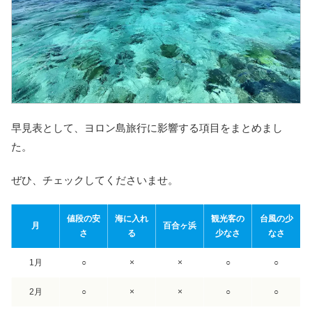
早見表として、ヨロン島旅行に影響する項目をまとめまし
た。
ぜひ、チェックしてくださいませ。
値段の安
海に入れ
観光客の
台風の少
月
百合ヶ浜
さ
る
少なさ
なさ
1月
○
×
×
○
○
2月
○
×
×
○
○