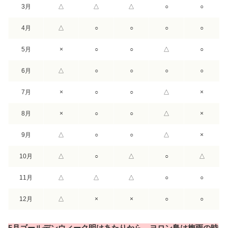
3月
△
△
△
○
○
4月
△
○
○
○
○
5月
×
○
○
△
○
6月
△
○
○
○
○
7月
×
○
○
△
×
8月
×
○
○
△
×
9月
△
○
○
△
×
10月
△
○
△
○
△
11月
△
△
△
○
○
12月
△
×
×
○
○
5月ゴールデンウィーク明けあたりから、ヨロン島は梅雨の時