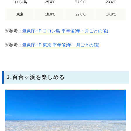
ヨロン島
25.4℃
27.9℃
23.4℃
東京
18.0℃
22.0℃
14.8℃
※参考：
気象庁HP ヨロン島 平年値(年・月ごとの値)
※参考：
気象庁HP 東京 平年値(年・月ごとの値)
3.百合ヶ浜を楽しめる