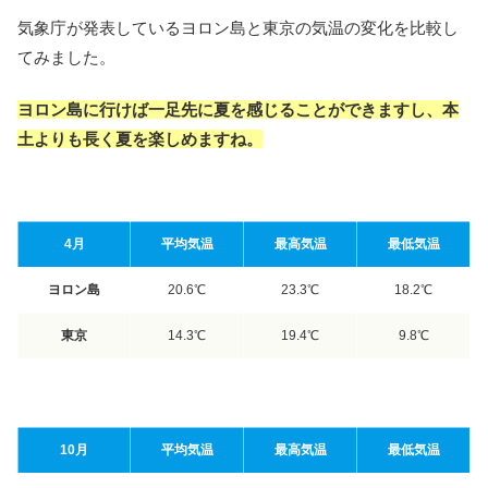
気象庁が発表しているヨロン島と東京の気温の変化を比較し
てみました。
ヨロン島に行けば一足先に夏を感じることができますし、本
土よりも長く夏を楽しめますね。
4月
平均気温
最高気温
最低気温
ヨロン島
20.6℃
23.3℃
18.2℃
東京
14.3℃
19.4℃
9.8℃
10月
平均気温
最高気温
最低気温