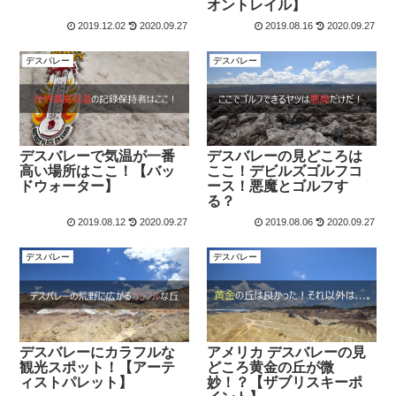
オントレイル】
2019.12.02
2020.09.27
2019.08.16
2020.09.27
デスバレー
デスバレー
デスバレーで気温が一番
デスバレーの見どころは
高い場所はここ！【バッ
ここ！デビルズゴルフコ
ドウォーター】
ース！悪魔とゴルフす
る？
2019.08.12
2020.09.27
2019.08.06
2020.09.27
デスバレー
デスバレー
デスバレーにカラフルな
アメリカ デスバレーの見
観光スポット！【アーテ
どころ黄金の丘が微
ィストパレット】
妙！？【ザブリスキーポ