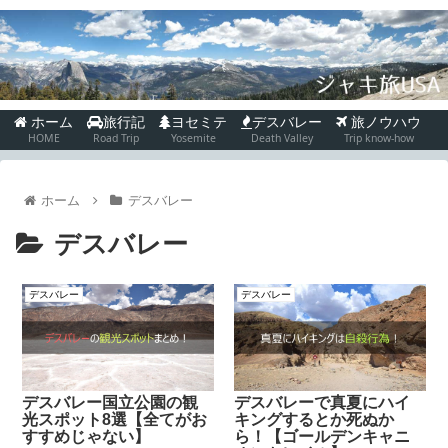
ホーム
旅行記
ヨセミテ
デスバレー
旅ノウハウ
HOME
Road Trip
Yosemite
Death Valley
Trip know-how
ホーム
デスバレー
デスバレー
デスバレー
デスバレー
デスバレー国立公園の観
デスバレーで真夏にハイ
光スポット8選【全てがお
キングするとか死ぬか
すすめじゃない】
ら！【ゴールデンキャニ