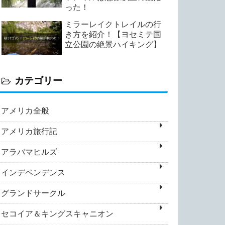
った！
ミラーレイクトレイルの行
き方を紹介！【ヨセミテ国
立公園の絶景ハイキング】
カテゴリー
アメリカ全般
アメリカ旅行記
アラバマヒルズ
インデペンデンス
グランドサークル
セコイア＆キングスキャニオン