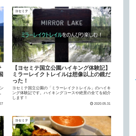
ヨセミテ
で
【ヨセミテ国立公園ハイキング体験記】
国
ミラーレイクトレイルは想像以上の鏡だ
った！
ン
ヨセミテ国立公園の「ミラーレイクトレイル」のハイキ
。
ング体験記です。ハイキングコースや絶景の全てを紹介
します！
27
2020.05.31
ヨセミテ