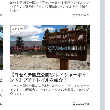
ヨセミテ国立公園の「アッパーヨセミテ滝トレイル」の
ハイキング体験記です。4部構成のトレイルを全て紹介
します！
17
2020.04.28
ヨセミテ
、
【ヨセミテ国立公園/グレイシャーポイ
公
ント】プチトレイルを紹介！
ヨセミテ国立公園の人気観光スポット「グレイシャーポ
イント」の展望台までのトレイルとお土産屋について紹
セ
介します。
し
27
2020.04.05