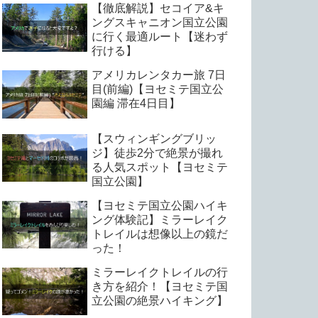
【徹底解説】セコイア&キ
ングスキャニオン国立公園
に行く最適ルート【迷わず
行ける】
アメリカレンタカー旅 7日
目(前編)【ヨセミテ国立公
園編 滞在4日目】
【スウィンギングブリッ
ジ】徒歩2分で絶景が撮れ
る人気スポット【ヨセミテ
国立公園】
【ヨセミテ国立公園ハイキ
ング体験記】ミラーレイク
トレイルは想像以上の鏡だ
った！
ミラーレイクトレイルの行
き方を紹介！【ヨセミテ国
立公園の絶景ハイキング】