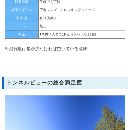
対象年齢
何歳でも可能
必須アイテム
広角レンズ、トレッキングシューズ
駐車場
有り(無料)
トイレ
無し
料金
1車両(4人まで)あたり$35.00(1日券)
※混雑度は星が少なければ空いている意味
トンネルビューの総合満足度