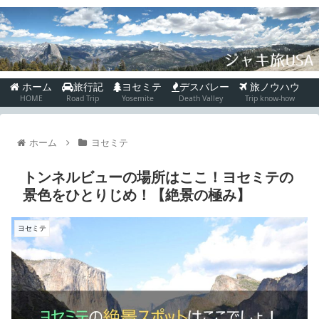
ホーム
旅行記
ヨセミテ
デスバレー
旅ノウハウ
HOME
Road Trip
Yosemite
Death Valley
Trip know-how
ホーム
ヨセミテ
トンネルビューの場所はここ！ヨセミテの
景色をひとりじめ！【絶景の極み】
ヨセミテ